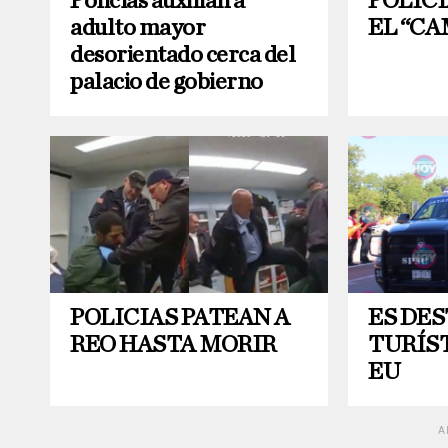
Policías auxilian a
POLIC
adulto mayor
EL “CA
desorientado cerca del
palacio de gobierno
POLICIAS PATEAN A
ES DE
REO HASTA MORIR
TURÍS
EU
A