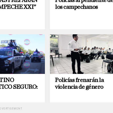
ÍAS PREPARAN
Policías al pendiente d
MPECHE XXI”
los campechanos
STINO
Policías frenarán la
TICO SEGURO:
violencia de género
DVERTISEMENT