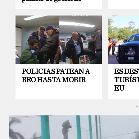
POLICIAS PATEAN A
ES DE
REO HASTA MORIR
TURÍS
EU
A