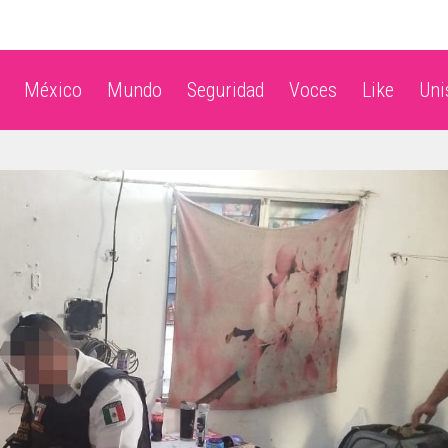
México
Mundo
Seguridad
Voces
Like
Un