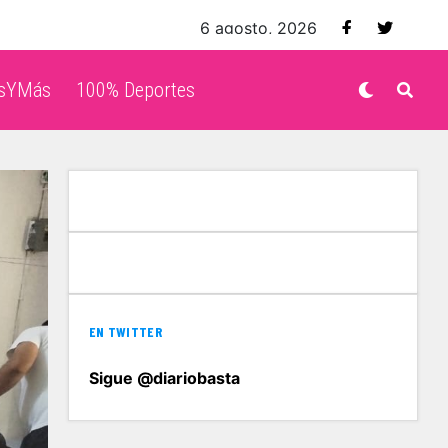
6 agosto, 2026
isYMás
100% Deportes
EN TWITTER
Sigue @diariobasta