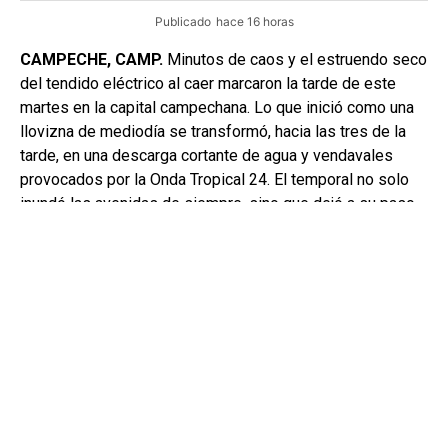
Publicado
hace 16 horas
CAMPECHE, CAMP.
Minutos de caos y el estruendo seco
del tendido eléctrico al caer marcaron la tarde de este
martes en la capital campechana. Lo que inició como una
llovizna de mediodía se transformó, hacia las tres de la
tarde, en una descarga cortante de agua y vendavales
provocados por la Onda Tropical 24. El temporal no solo
inundó las avenidas de siempre, sino que dejó a su paso
una estampa de alto riesgo, dos postes — uno de madera
y otro de concreto— colapsados de golpe sobre la cinta
asfáltica.
El punto crítico ocurrió en el poblado de Imí 2, sobre la
calle 13 (entre 8 y 10). Ahí, ráfagas violentas derribaron
los postes de servicio público, obligando al cierre total de
la vialidad por parte de personal de Protección Civil
mientras las familias de la zona aguardaban el arribo de
las cuadrillas para sustituir los postes. Pese a la