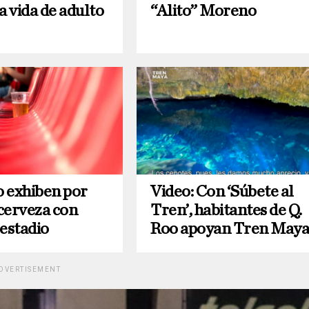
a vida de adulto
“Alito” Moreno
o exhiben por
Video: Con ‘Súbete al
cerveza con
Tren’, habitantes de Q.
 estadio
Roo apoyan Tren May
DVERTISEMENT