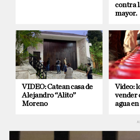
contra l
mayor.
VIDEO: Catean casa de
Video: l
Alejandro “Alito”
vender 
Moreno
agua en
A