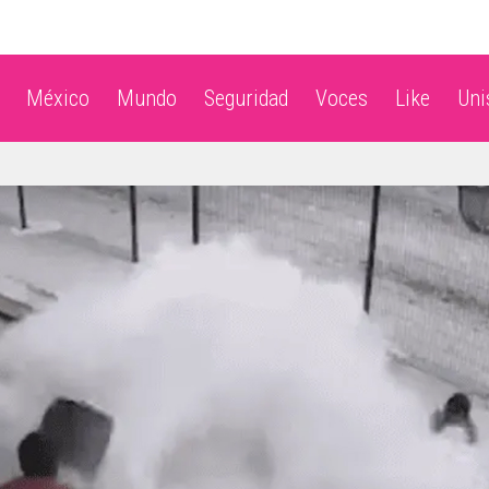
México
Mundo
Seguridad
Voces
Like
Un