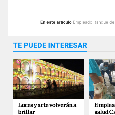
En este artículo
Empleado
,
tanque de
TE PUEDE INTERESAR
Luces y arte volverán a
Emplead
brillar
salud C