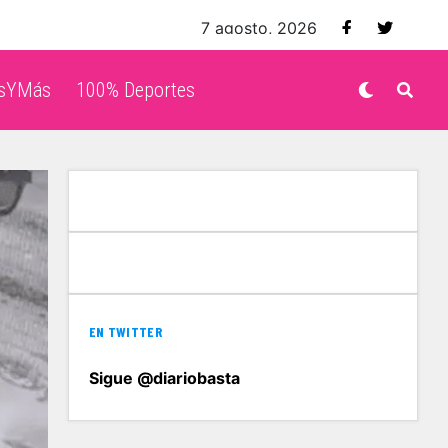
7 agosto, 2026
isYMás
100% Deportes
EN TWITTER
Sigue @diariobasta