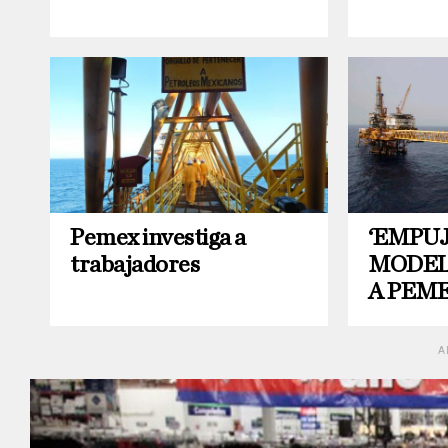
Pemex investiga a
‘EMPUJ
trabajadores
MODEL
A PEM
A