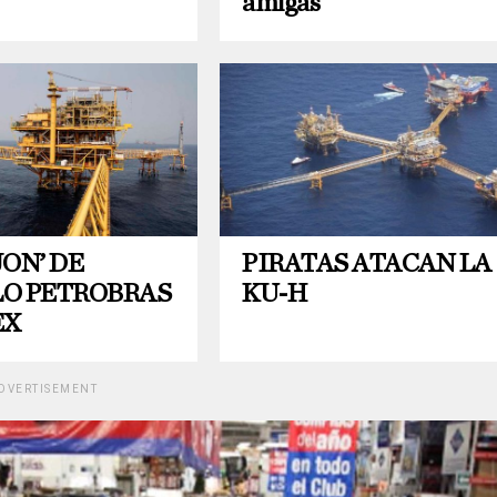
amigas
ON’ DE
PIRATAS ATACAN LA
O PETROBRAS
KU-H
EX
DVERTISEMENT