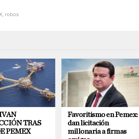
X
,
robos
IVAN
Favoritismo en Pemex:
CCIÓN TRAS
dan licitación
DE PEMEX
millonaria a firmas