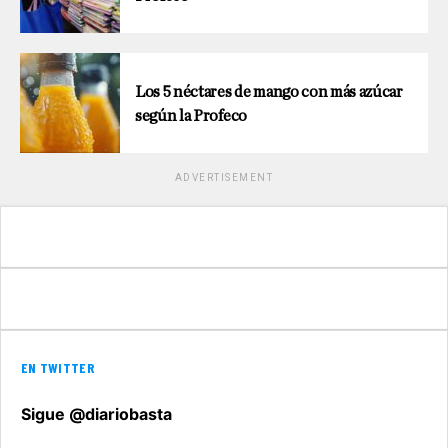
Los 5 néctares de mango con más azúcar
según la Profeco
ADVERTISEMENT
EN TWITTER
Sigue @diariobasta