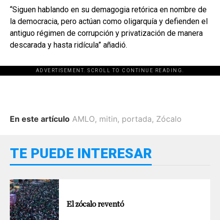
“Siguen hablando en su demagogia retórica en nombre de
la democracia, pero actúan como oligarquía y defienden el
antiguo régimen de corrupción y privatización de manera
descarada y hasta ridícula” añadió.
ADVERTISEMENT. SCROLL TO CONTINUE READING.
En este artículo
AMLO
,
mitin
,
portada
,
Zócalo
TE PUEDE INTERESAR
El zócalo reventó