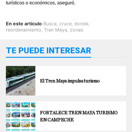
turísticos o económicos, aseguró.
En este artículo
Busca
,
cruce
,
donde
,
reordenamiento
,
Tren Maya
,
zonas
TE PUEDE INTERESAR
El Tren Maya impulsa turismo
FORTALECE TREN MAYA TURISMO
EN CAMPECHE