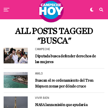
ALL POSTS TAGGED
"BUSCA"
CAMPECHE
Diputada busca defender derechos de
las mujeres
AMLO
Buscan el re ordenamiento del Tren
Maya en zonas por dónde cruce
VIVIR BIEN
NASA lanza misión que ayudará a