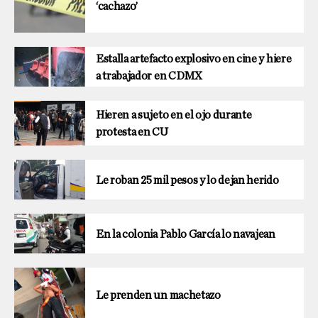
‘cachazo’
Estalla artefacto explosivo en cine y hiere
a trabajador en CDMX
Hieren a sujeto en el ojo durante
protesta en CU
Le roban 25 mil pesos y lo dejan herido
En la colonia Pablo García lo navajean
Le prenden un machetazo