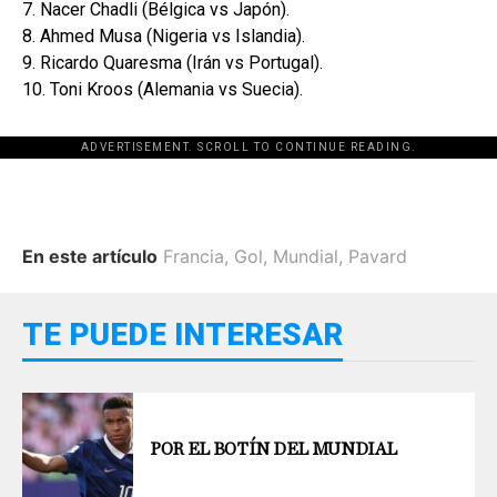
7. Nacer Chadli (Bélgica vs Japón).
8. Ahmed Musa (Nigeria vs Islandia).
9. Ricardo Quaresma (Irán vs Portugal).
10. Toni Kroos (Alemania vs Suecia).
ADVERTISEMENT. SCROLL TO CONTINUE READING.
En este artículo
Francia
,
Gol
,
Mundial
,
Pavard
TE PUEDE INTERESAR
POR EL BOTÍN DEL MUNDIAL