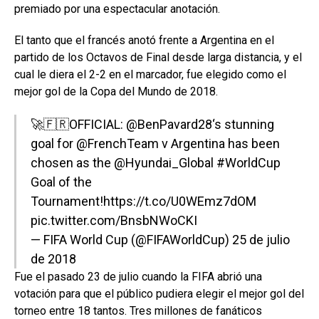
premiado por una espectacular anotación.
El tanto que el francés anotó frente a Argentina en el
partido de los Octavos de Final desde larga distancia, y el
cual le diera el 2-2 en el marcador, fue elegido como el
mejor gol de la Copa del Mundo de 2018.
🚀🇫🇷OFFICIAL:
@BenPavard28
‘s stunning
goal for
@FrenchTeam
v Argentina has been
chosen as the
@Hyundai_Global
#WorldCup
Goal of the
Tournament!
https://t.co/U0WEmz7dOM
pic.twitter.com/BnsbNWoCKI
— FIFA World Cup (@FIFAWorldCup)
25 de julio
de 2018
Fue el pasado 23 de julio cuando la FIFA abrió una
votación para que el público pudiera elegir el mejor gol del
torneo entre 18 tantos. Tres millones de fanáticos