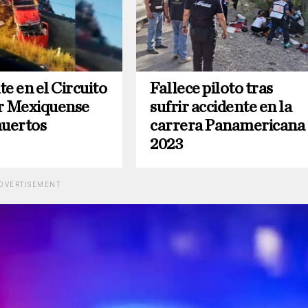
e en el Circuito
Fallece piloto tras
r Mexiquense
sufrir accidente en la
muertos
carrera Panamericana
2023
DVERTISEMENT