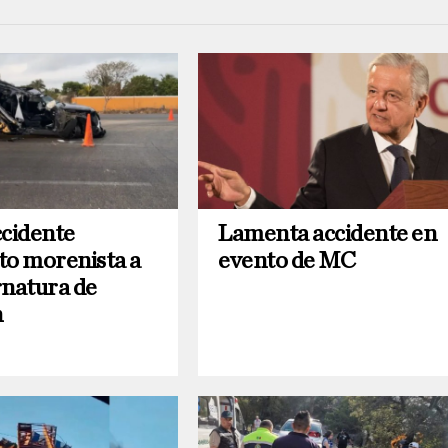
ccidente
Lamenta accidente en
to morenista a
evento de MC
rnatura de
n