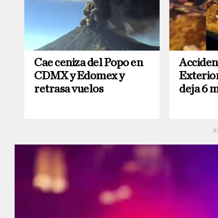
Cae ceniza del Popo en
Accident
CDMX y Edomex y
Exterio
retrasa vuelos
deja 6 
A