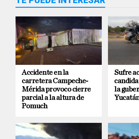
TE PUEDE INTERESAR
Accidente en la
Sufre a
carretera Campeche-
candida
Mérida provoco cierre
la gube
parcial a la altura de
Yucatá
Pomuch