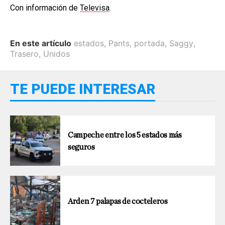
Con información de
Televisa
.
En este artículo
estados
,
Pants
,
portada
,
Saggy
,
Trasero
,
Unidos
TE PUEDE INTERESAR
Campeche entre los 5 estados más
seguros
Arden 7 palapas de cocteleros