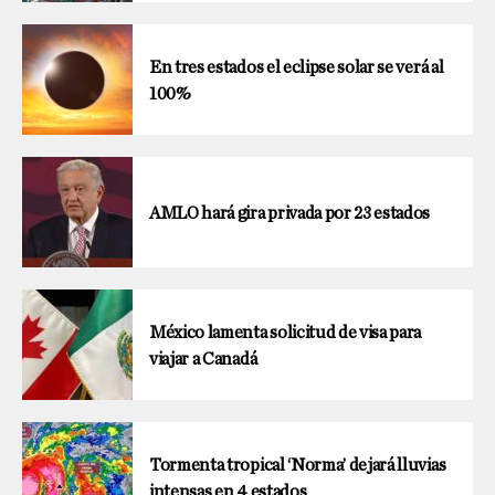
En tres estados el eclipse solar se verá al
100%
AMLO hará gira privada por 23 estados
México lamenta solicitud de visa para
viajar a Canadá
Tormenta tropical ‘Norma’ dejará lluvias
intensas en 4 estados