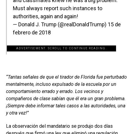
and classmates knew he was a big problem.
Must always report such instances to
authorities, again and again!
— Donald J. Trump (@realDonaldTrump)
15 de
febrero de 2018
ADVERTISEMENT. SCROLL TO CONTINUE READING.
“Tantas señales de que el tirador de Florida fue perturbado
mentalmente, incluso expulsado de la escuela por un
comportamiento errado y errado. Los vecinos y
compañeros de clase sabían que él era un gran problema.
¡Siempre debe informar tales casos a las autoridades, una
y otra vez!”
La observación del mandatario se produjo dos días
después que firmó una ley que eliminó una regulación