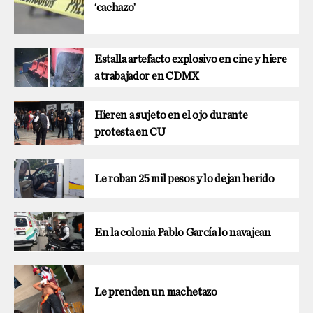
‘cachazo’
Estalla artefacto explosivo en cine y hiere
a trabajador en CDMX
Hieren a sujeto en el ojo durante
protesta en CU
Le roban 25 mil pesos y lo dejan herido
En la colonia Pablo García lo navajean
Le prenden un machetazo