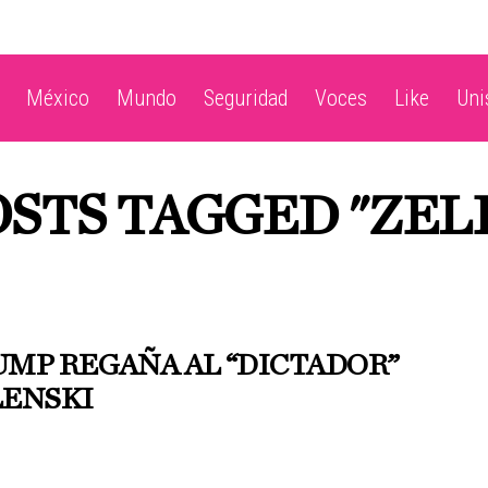
México
Mundo
Seguridad
Voces
Like
Un
OSTS TAGGED "ZEL
MP REGAÑA AL “DICTADOR”
LENSKI