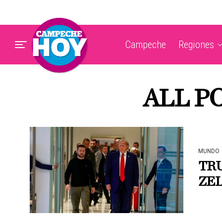
Campeche
Regiones
ALL P
MUNDO
TRU
ZE