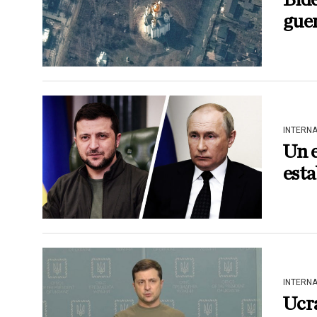
gue
INTERN
Un e
esta
INTERN
Ucra