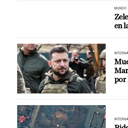
MUNDO
Zele
en 
INTERN
Mue
Mari
por 
INTERN
Bide