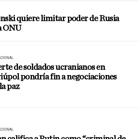
nski quiere limitar poder de Rusia
la ONU
ACIONAL
rte de soldados ucranianos en
úpol pondría fin a negociaciones
la paz
ACIONAL
n califica a Putin como “criminal de