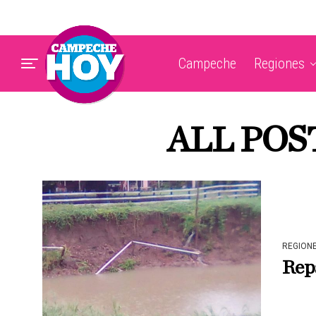
Campeche
Regiones
ALL POS
REGION
Rep