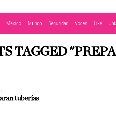
México
Mundo
Seguridad
Voces
Like
Un
TS TAGGED "PREP
ES
aran tuberías