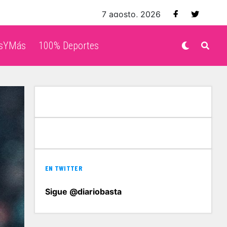
7 agosto, 2026
isYMás
100% Deportes
EN TWITTER
Sigue @diariobasta