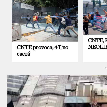
CNTE, 
NEOLI
CNTE provoca; 4T no
caerá
A