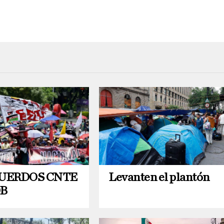
CUERDOS CNTE
Levanten el plantón
OB