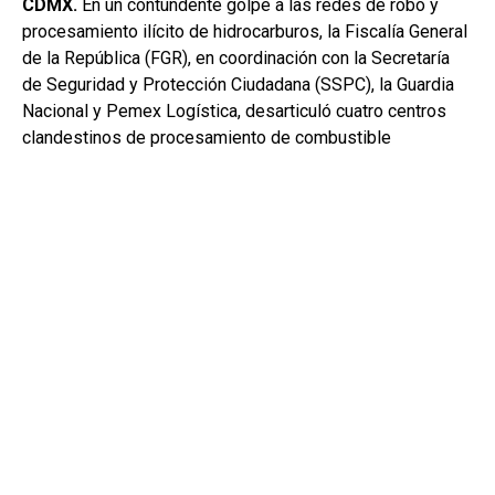
CDMX.
En un contundente golpe a las redes de robo y
procesamiento ilícito de hidrocarburos, la Fiscalía General
de la República (FGR), en coordinación con la Secretaría
de Seguridad y Protección Ciudadana (SSPC), la Guardia
Nacional y Pemex Logística, desarticuló cuatro centros
clandestinos de procesamiento de combustible
localizados en tres entidades del país.
Los inmuebles, convertidos en verdaderas “refinerías”
ilegales, fueron ubicados en San Luis Potosí (dos),
Hidalgo y Morelos, como resultado de una investigación
de inteligencia iniciada a partir de denuncias anónimas y
del intercambio permanente de información al interior del
Gabinete de Seguridad.
El primer golpe se dio en el municipio de San Luis Potosí.
Tras recibir reportes sobre el ingreso constante de
autotanques a una nave industrial, las autoridades
ejecutaron una orden de cateo y se toparon con un arsenal