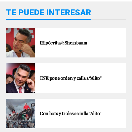
TE PUEDE INTERESAR
¡Hipócritas!: Sheinbaum
INE pone orden y calla a “Alito”
Con bots y troles se infla “Alito”