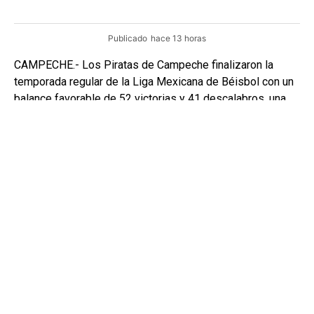
Publicado
hace 13 horas
CAMPECHE.- Los Piratas de Campeche finalizaron la
temporada regular de la Liga Mexicana de Béisbol con un
balance favorable de 52 victorias y 41 descalabros, una
marca que les permitió colocarse entre los mejores
equipos de la Zona Sur.
Con este resultado, la novena filibustera aseguró su
participación en la postemporada y se declaró lista para
enfrentar un nuevo reto en busca de avanzar a las
siguientes etapas del campeonato.
Este fin de semana, los Piratas iniciarán su camino en los