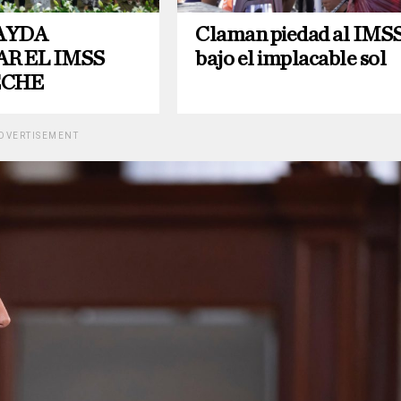
AYDA
Claman piedad al IMS
R EL IMSS
bajo el implacable sol
ECHE
DVERTISEMENT