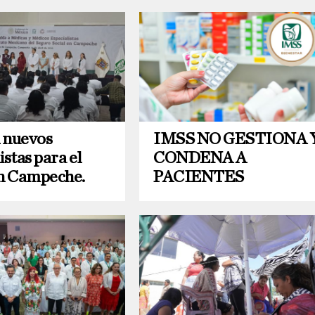
 nuevos
IMSS NO GESTIONA 
istas para el
CONDENA A
n Campeche.
PACIENTES