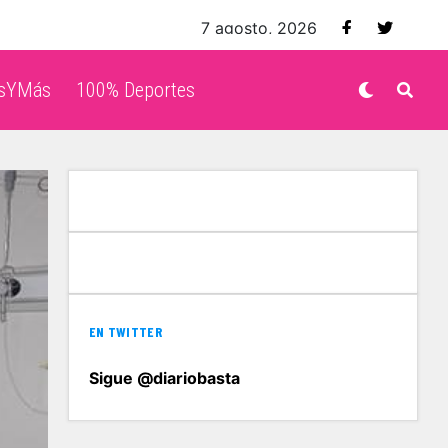
7 agosto, 2026
isYMás
100% Deportes
EN TWITTER
Sigue @diariobasta