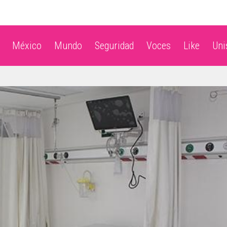
México
Mundo
Seguridad
Voces
Like
Un