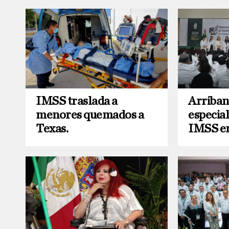
IMSS traslada a
Arriban
menores quemados a
especial
Texas.
IMSS e