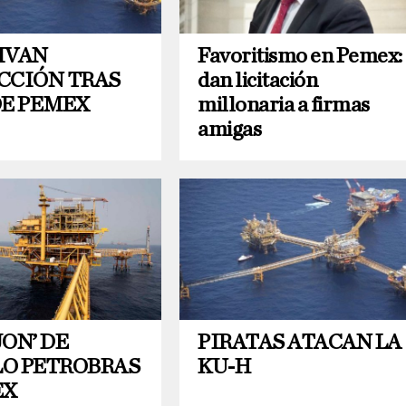
IVAN
Favoritismo en Pemex:
CCIÓN TRAS
dan licitación
DE PEMEX
millonaria a firmas
amigas
ON’ DE
PIRATAS ATACAN LA
O PETROBRAS
KU-H
EX