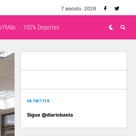
7 agosto, 2026
isYMás
100% Deportes
EN TWITTER
Sigue @diariobasta