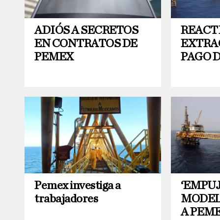
ADIÓS A SECRETOS
REACT
EN CONTRATOS DE
EXTRA
PEMEX
PAGO 
Pemex investiga a
‘EMPUJ
trabajadores
MODEL
A PEM