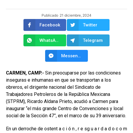
Publicado
21 diciembre, 2024
Facebook
Twitter
WhatsApp
Telegram
Messenger
CARMEN, CAMP.-
Sin preocuparse por las condiciones
inseguras e inhumanas en que se transportan a los
obreros, el dirigente nacional del Sindicato de
Trabajadores Petroleros de la República Mexicana
(STPRM), Ricardo Aldana Prieto, acudió a Carmen para
inaugurar “el más grande Centro de Convenciones y local
social de la Sección 47”, en el marco de su 39 aniversario.
En un derroche de ostent a c i ó n , r e sg u a r d a d o c o m