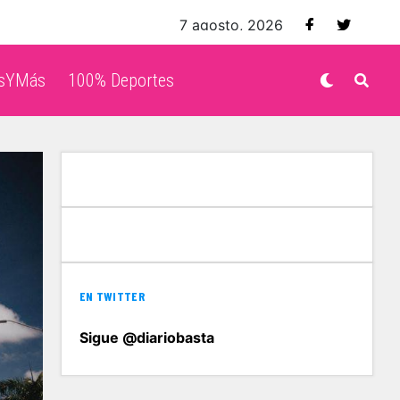
7 agosto, 2026
isYMás
100% Deportes
EN TWITTER
Sigue @diariobasta