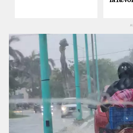
la Revo
A