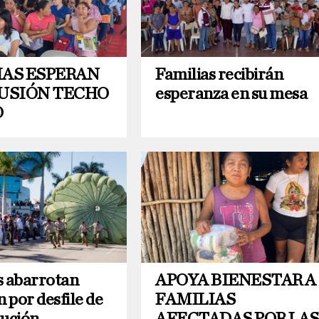
IAS ESPERAN
Familias recibirán
LUSIÓN TECHO
esperanza en su mesa
O
s abarrotan
APOYA BIENESTAR A
 por desfile de
FAMILIAS