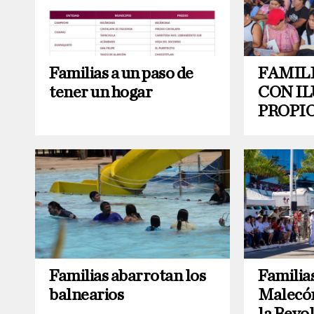
Familias a un paso de
FAMIL
tener un hogar
CON I
PROPI
Familias abarrotan los
Familia
balnearios
Malecón