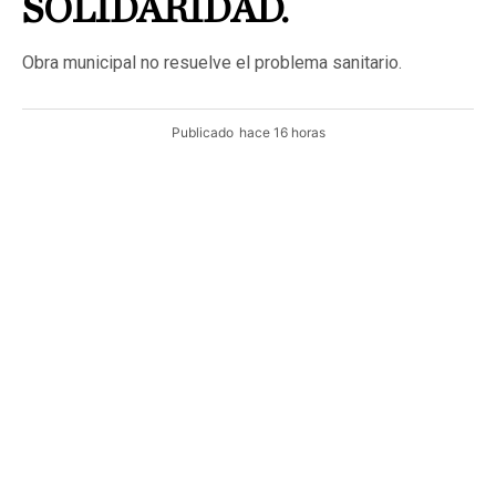
SOLIDARIDAD.
Obra municipal no resuelve el problema sanitario.
Publicado
hace 16 horas
CAMPECHE.- La problemática de las aguas negras
continúa sin resolverse en el fraccionamiento Solidaridad
Nacional, donde habitantes aseguran que los
escurrimientos provenientes del sistema de drenaje
siguen invadiendo las calles y generando un fuerte foco
de contaminación.
Los vecinos recordaron que fue en octubre del año
pasado cuando decidieron organizarse para exigir una
solución inmediata, debido a que las alcantarillas
desbordaban aguas residuales que provocaban malos