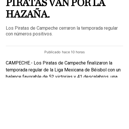
PIRATAS VAN POR LA
HAZAÑA.
Los Piratas de Campeche cerraron la temporada regular
con números positivos.
Publicado
hace 10 horas
CAMPECHE.- Los Piratas de Campeche finalizaron la
temporada regular de la Liga Mexicana de Béisbol con un
balance favorable de 52 victorias y 41 descalabros, una
marca que les permitió colocarse entre los mejores
equipos de la Zona Sur.
Con este resultado, la novena filibustera aseguró su
participación en la postemporada y se declaró lista para