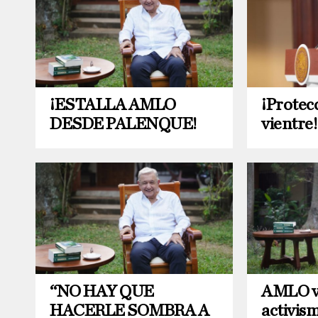
¡ESTALLA AMLO
¡Protecc
DESDE PALENQUE!
vientre!
“NO HAY QUE
AMLO vo
HACERLE SOMBRA A
activis