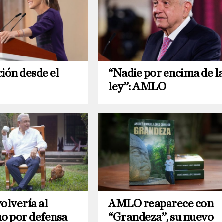
ión desde el
“Nadie por encima de l
ley”: AMLO
lvería al
AMLO reaparece con
mo por defensa
“Grandeza”, su nuevo