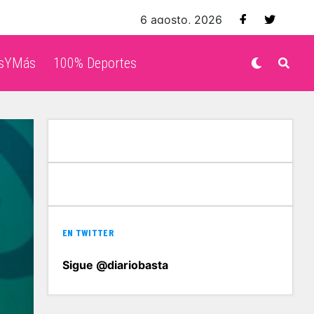
6 agosto, 2026
isYMás
100% Deportes
EN TWITTER
Sigue @diariobasta