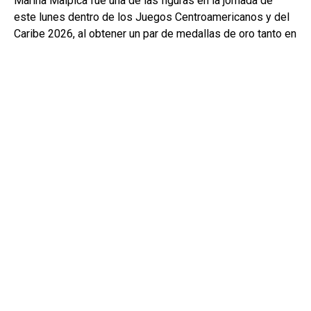
Marina Malpica fue una de las figuras en la jornada de
este lunes dentro de los Juegos Centroamericanos y del
Caribe 2026, al obtener un par de medallas de oro tanto en
la prueba individual del all around de la gimnasia rítmica
como en equipos.
Con este resultado, se consolida como una de las
principales representantes de México en la disciplina y
forma parte de una generación sólida de atletas que, junto
con Colombia, dominan actualmente el deporte en la
región.
Oro y plata en el All
Around Individual
La jornada resultó positiva para la gimnasia rítmica
mexicana, que sumó tres medallas en la competencia: dos
de oro y una de plata. En la prueba all around femenil
individual, Marina Malpica obtuvo la medalla de oro al
egistrar un puntaje de 101.450.