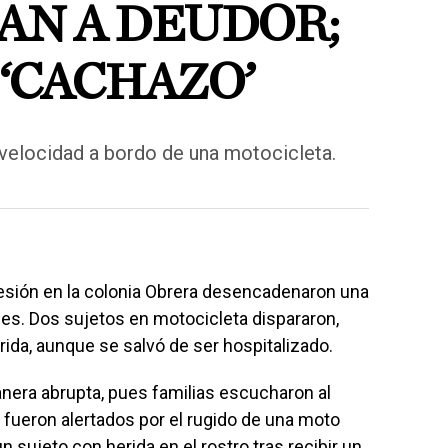
N A DEUDOR;
‘CACHAZO’
a velocidad a bordo de una motocicleta.
esión en la colonia Obrera desencadenaron una
des. Dos sujetos en motocicleta dispararon,
ida, aunque se salvó de ser hospitalizado.
nera abrupta, pues familias escucharon al
 fueron alertados por el rugido de una moto
un sujeto con herida en el rostro tras recibir un