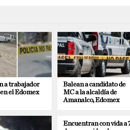
n a trabajador
Balean a candidato de
 en el Edomex
MC a la alcaldía de
Amanalco, Edomex
Encuentran con vida a 