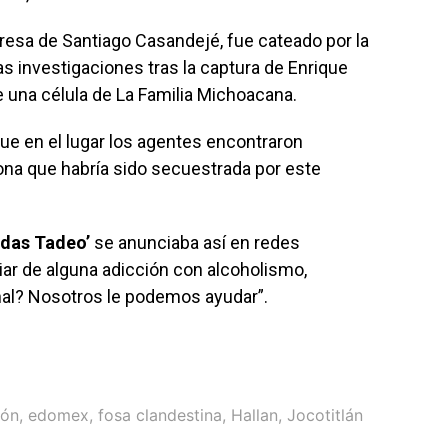
Presa de Santiago Casandejé, fue cateado por la
s investigaciones tras la captura de Enrique
 de una célula de La Familia Michoacana.
que en el lugar los agentes encontraron
ona que habría sido secuestrada por este
das Tadeo’
se anunciaba así en redes
liar de alguna adicción con alcoholismo,
al? Nosotros le podemos ayudar”.
ión
,
edomex
,
fosa clandestina
,
Hallan
,
Jocotitlán