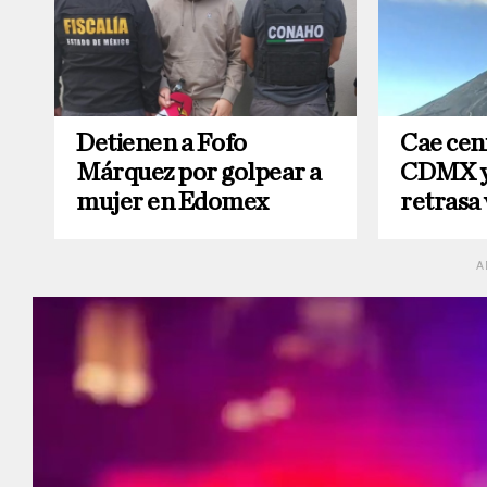
Detienen a Fofo
Cae cen
Márquez por golpear a
CDMX y
mujer en Edomex
retrasa
A