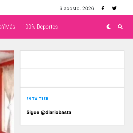
6 agosto, 2026
isYMás
100% Deportes
EN TWITTER
Sigue @diariobasta