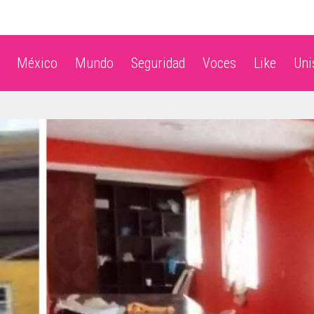
México
Mundo
Seguridad
Voces
Like
Un