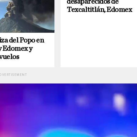
desaparecidos de
Texcaltitlán, Edomex
iza del Popo en
 Edomex y
 vuelos
DVERTISEMENT