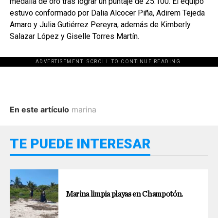
medalla de oro tras lograr un puntaje de 25.100. El equipo
estuvo conformado por Dalia Alcocer Piña, Adirem Tejeda
Amaro y Julia Gutiérrez Pereyra, además de Kimberly
Salazar López y Giselle Torres Martín.
ADVERTISEMENT. SCROLL TO CONTINUE READING.
En este artículo
marina
TE PUEDE INTERESAR
Marina limpia playas en Champotón.