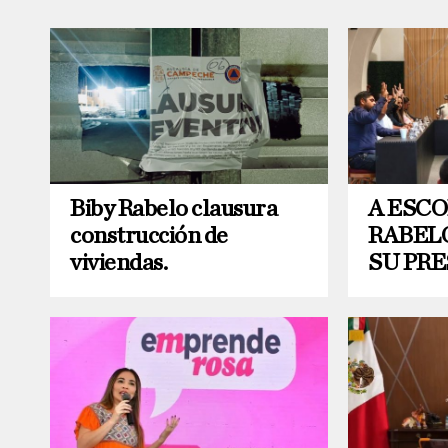
Biby Rabelo clausura
A ESCO
construcción de
RABEL
viviendas.
SU PR