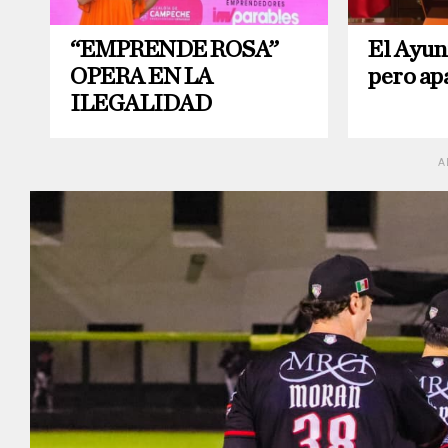
“EMPRENDE ROSA”
El Ayun
OPERA EN LA
pero ap
ILEGALIDAD
A