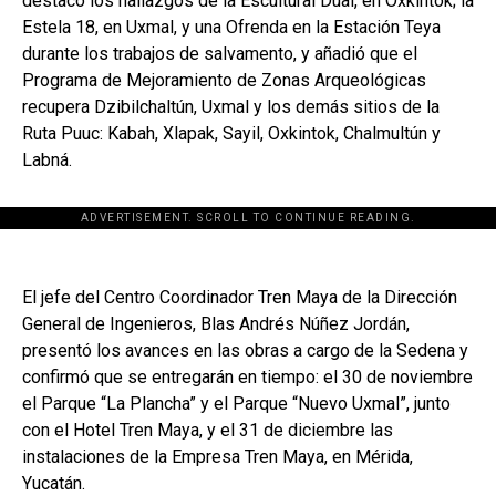
destacó los hallazgos de la Escultural Dual, en Oxkintok; la
Estela 18, en Uxmal, y una Ofrenda en la Estación Teya
durante los trabajos de salvamento, y añadió que el
Programa de Mejoramiento de Zonas Arqueológicas
recupera Dzibilchaltún, Uxmal y los demás sitios de la
Ruta Puuc: Kabah, Xlapak, Sayil, Oxkintok, Chalmultún y
Labná.
ADVERTISEMENT. SCROLL TO CONTINUE READING.
El jefe del Centro Coordinador Tren Maya de la Dirección
General de Ingenieros, Blas Andrés Núñez Jordán,
presentó los avances en las obras a cargo de la Sedena y
confirmó que se entregarán en tiempo: el 30 de noviembre
el Parque “La Plancha” y el Parque “Nuevo Uxmal”, junto
con el Hotel Tren Maya, y el 31 de diciembre las
instalaciones de la Empresa Tren Maya, en Mérida,
Yucatán.