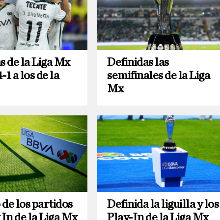
s de la Liga Mx
Definidas las
-1 a los de la
semifinales de la Liga
Mx
de los partidos
Definida la liguilla y los
 In de la Liga Mx
Play-In de la Liga Mx