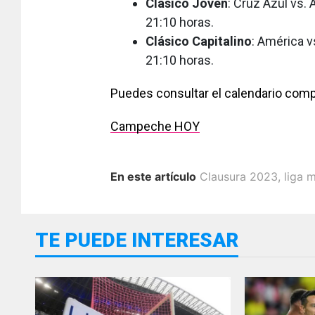
Clásico Joven
: Cruz Azul vs. 
21:10 horas.
Clásico Capitalino
: América v
21:10 horas.
Puedes consultar el calendario com
Campeche HOY
En este artículo
Clausura 2023
,
liga 
TE PUEDE INTERESAR