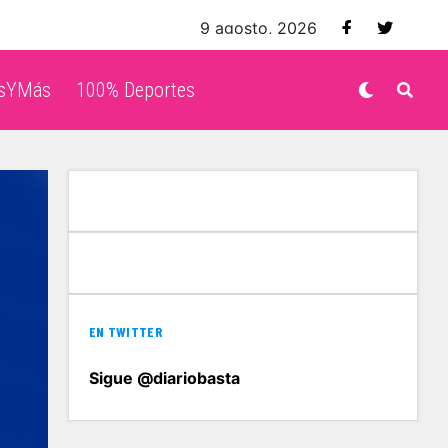
9 agosto, 2026
isYMás
100% Deportes
EN TWITTER
Sigue @diariobasta