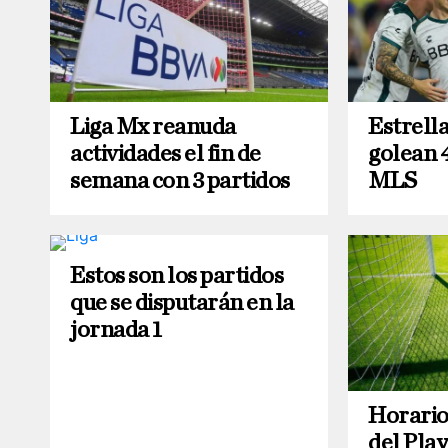
Liga Mx reanuda
Estrella
actividades el fin de
golean 4
semana con 3 partidos
MLS
Estos son los partidos
que se disputarán en la
jornada 1
Horario 
del Play