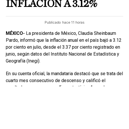
INFLACION A 3.12%
Publicado
hace 11 horas
MÉXICO-
La presidenta de México, Claudia Sheinbaum
Pardo, informó que la inflación anual en el país bajó a 3.12
por ciento en julio, desde el 3.37 por ciento registrado en
junio, según datos del Instituto Nacional de Estadística y
Geografía (Inegi).
En su cuenta oficial, la mandataria destacó que se trata del
cuarto mes consecutivo de descenso y calificó el
resultado como un avance “importantísimo” para la
economía de las familias mexicanas: “La economía de las
familias mexicanas mejora; hay bienestar”.
Durante un informe, el Inegi detalló que el Índice Nacional
de Precios al Consumidor (INPC) se ubicó en 145.169,
con un aumento mensual de apenas 0.03 por ciento. La