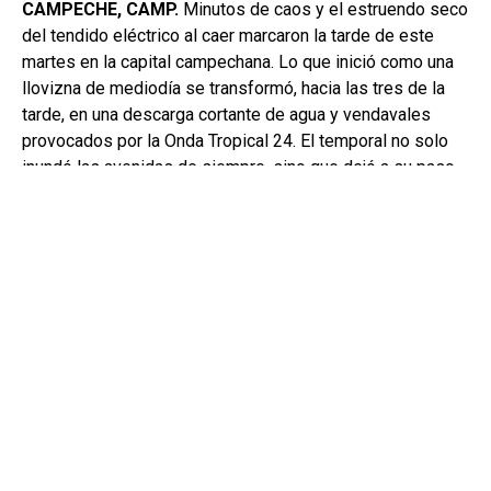
CAMPECHE, CAMP.
Minutos de caos y el estruendo seco
del tendido eléctrico al caer marcaron la tarde de este
martes en la capital campechana. Lo que inició como una
llovizna de mediodía se transformó, hacia las tres de la
tarde, en una descarga cortante de agua y vendavales
provocados por la Onda Tropical 24. El temporal no solo
inundó las avenidas de siempre, sino que dejó a su paso
una estampa de alto riesgo, dos postes — uno de madera
y otro de concreto— colapsados de golpe sobre la cinta
asfáltica.
El punto crítico ocurrió en el poblado de Imí 2, sobre la
calle 13 (entre 8 y 10). Ahí, ráfagas violentas derribaron
los postes de servicio público, obligando al cierre total de
la vialidad por parte de personal de Protección Civil
mientras las familias de la zona aguardaban el arribo de
las cuadrillas para sustituir los postes. Pese a la
gravedad del impacto, no se reportaron personas
lesionadas, aunque áreas circundantes a la Universidad