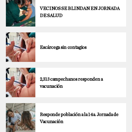
VECINOS SE BLINDAN EN JORNADA
DE SALUD
Escárcega sin contagios
2,313 campechanos responden a
vacunación
Responde población a la 14a. Jornada de
Vacunación