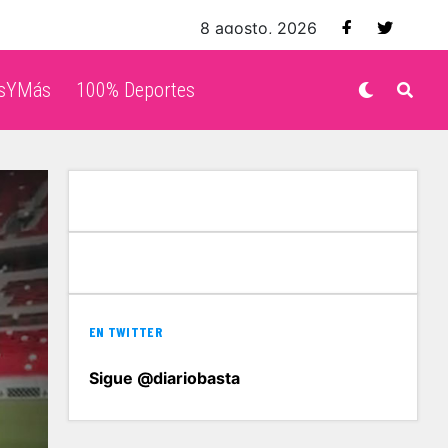
8 agosto, 2026
isYMás
100% Deportes
EN TWITTER
Sigue @diariobasta