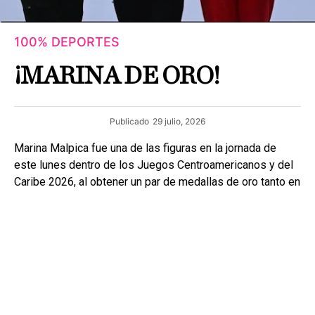
100% DEPORTES
¡MARINA DE ORO!
Publicado
29 julio, 2026
Marina Malpica fue una de las figuras en la jornada de
este lunes dentro de los Juegos Centroamericanos y del
Caribe 2026, al obtener un par de medallas de oro tanto en
la prueba individual del all around de la gimnasia rítmica
como en equipos.
Con este resultado, se consolida como una de las
principales representantes de México en la disciplina y
forma parte de una generación sólida de atletas que, junto
con Colombia, dominan actualmente el deporte en la
región.