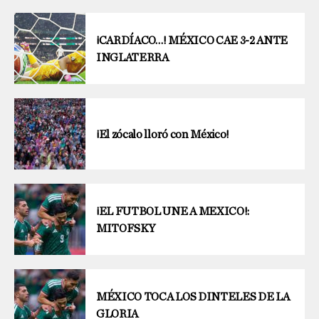
¡CARDÍACO…! MÉXICO CAE 3-2 ANTE
INGLATERRA
¡El zócalo lloró con México!
¡EL FUTBOL UNE A MEXICO!:
MITOFSKY
MÉXICO TOCA LOS DINTELES DE LA
GLORIA