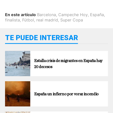
En este artículo
Barcelona
,
Campeche Hoy
,
España
,
finalista
,
Fútbol
,
real madrid
,
Super Copa
TE PUEDE INTERESAR
Estalla crisis de migrantes en España hay
20 decesos
España un infierno por voraz incendio