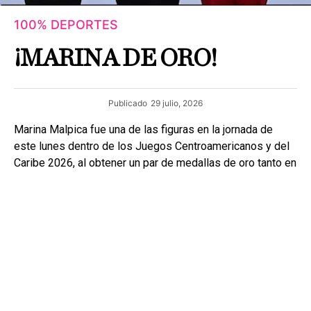
100% DEPORTES
¡MARINA DE ORO!
Publicado
29 julio, 2026
Marina Malpica fue una de las figuras en la jornada de
este lunes dentro de los Juegos Centroamericanos y del
Caribe 2026, al obtener un par de medallas de oro tanto en
la prueba individual del all around de la gimnasia rítmica
como en equipos.
Con este resultado, se consolida como una de las
principales representantes de México en la disciplina y
forma parte de una generación sólida de atletas que, junto
con Colombia, dominan actualmente el deporte en la
región.