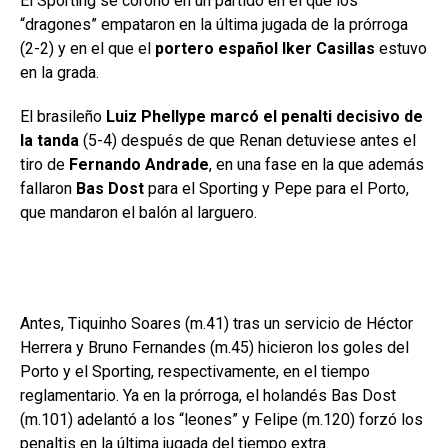
El Sporting se coronó en un partido en el que los
“dragones” empataron en la última jugada de la prórroga
(2-2) y en el que el
portero español Iker Casillas
estuvo
en la grada.
El brasileño
Luiz Phellype marcó el penalti decisivo de
la tanda
(5-4) después de que Renan detuviese antes el
tiro de
Fernando Andrade
, en una fase en la que además
fallaron
Bas Dost
para el Sporting y Pepe para el Porto,
que mandaron el balón al larguero.
Antes, Tiquinho Soares (m.41) tras un servicio de Héctor
Herrera y Bruno Fernandes (m.45) hicieron los goles del
Porto y el Sporting, respectivamente, en el tiempo
reglamentario. Ya en la prórroga, el holandés Bas Dost
(m.101) adelantó a los “leones” y Felipe (m.120) forzó los
penaltis en la última jugada del tiempo extra.