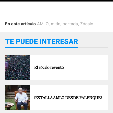
En este artículo
AMLO
,
mitin
,
portada
,
Zócalo
TE PUEDE INTERESAR
El zócalo reventó
¡ESTALLA AMLO DESDE PALENQUE!