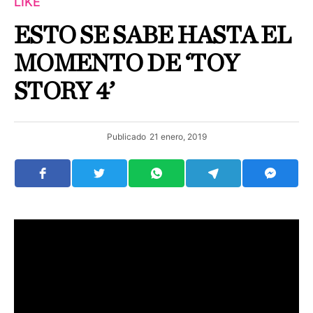
LIKE
ESTO SE SABE HASTA EL
MOMENTO DE ‘TOY
STORY 4’
Publicado
21 enero, 2019
CIUDAD DE MÉXICO.
Toy Story 4 llegará a las salas de
cine de nuestro país en Junio de este año y sin lugar a
dudas muchos esperan ya con ansias su estreno.
La historia de dos juguetes que empezaron como
enemigos pero terminaron con una gran amistad nos hizo