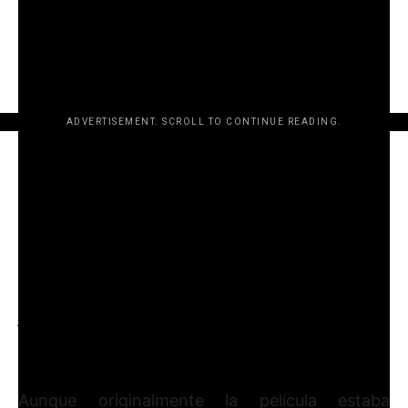
descripción de la película, Forky llega a la caja de juguetes
y lo cambia todo.
Pixar escribió:
ADVERTISEMENT. SCROLL TO CONTINUE READING.
Woody siempre ha confiado en su lugar en el mundo y en
que su prioridad es cuidar a su niño, ya sea Andy o Bonnie.
Pero cuando Bonnie agrega un juguete nuevo y reacio
llamado ‘Forky’ a su habitación, una aventura de viaje por
carretera junto a viejos y nuevos amigos le mostrará a
Woody lo grande que puede ser el mundo para un
juguete”.
Aunque originalmente la película estaba