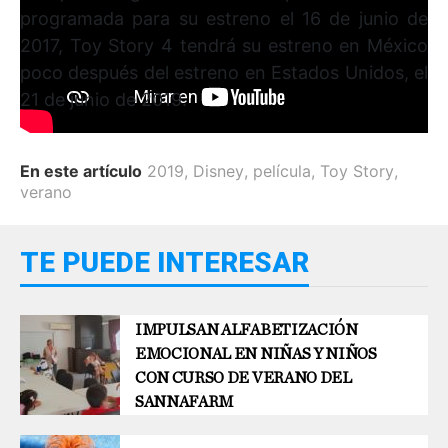
programada para su estreno el 16 de junio de
2017, Toy Story 4 tendrá su estreno en México
poco después del estreno en Estados Unidos, el
21 de junio de 2019.
En este artículo
2019
,
Disney
,
película
,
Toy Story
,
verano
TE PUEDE INTERESAR
IMPULSAN ALFABETIZACIÓN
EMOCIONAL EN NIÑAS Y NIÑOS
CON CURSO DE VERANO DEL
SANNAFARM