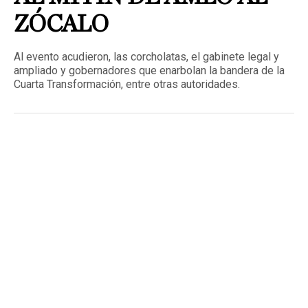
ZÓCALO
Al evento acudieron, las corcholatas, el gabinete legal y
ampliado y gobernadores que enarbolan la bandera de la
Cuarta Transformación, entre otras autoridades.
Publicado
2 julio, 2023
El presidente López Obrador convocó a sus
simpatizantes a celebrar el quinto aniversario de su
triunfo en la plancha de la Plaza de la Constitución en el
zócalo de la Ciudad de México.
Al evento acudieron, las corcholatas, el gabinete legal y
ampliado y gobernadores que enarbolan la bandera de la
Cuarta Transformación.
Tras haber concluido el evento, el gobierno de la Ciudad