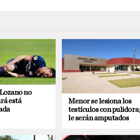
Lozano no
rá está
Menor se lesiona los
ada
testículos con pulidora
le serán amputados