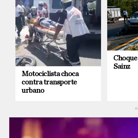
Choque 
Sainz
Motociclista choca
contra transporte
urbano
A