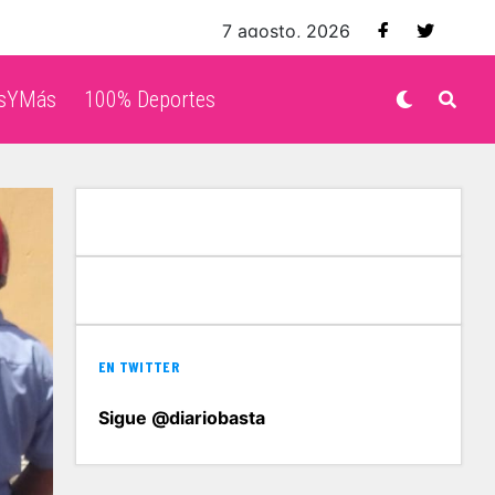
7 agosto, 2026
isYMás
100% Deportes
EN TWITTER
Sigue @diariobasta