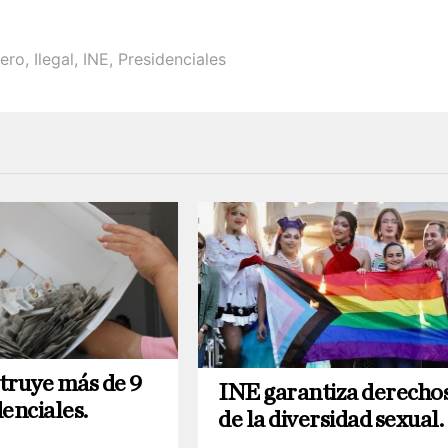
nero
,
Ilegal
,
INE
,
Presidenciales
truye más de 9
INE garantiza derecho
enciales.
de la diversidad sexual.