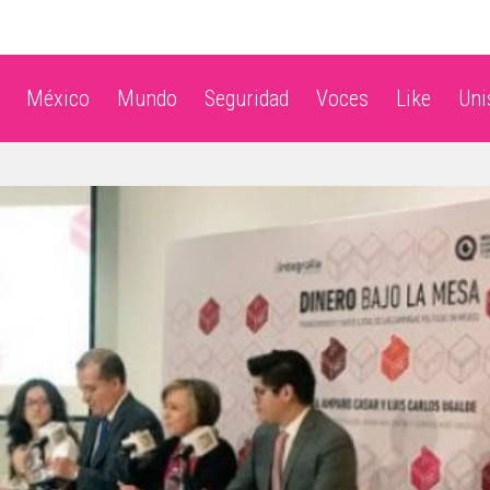
México
Mundo
Seguridad
Voces
Like
Un