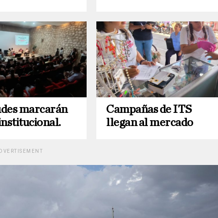
udes marcarán
Campañas de ITS
nstitucional.
llegan al mercado
DVERTISEMENT