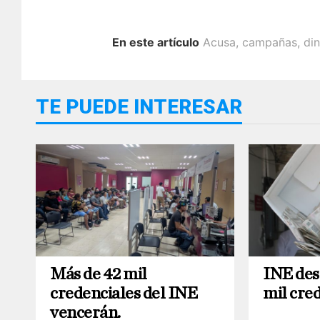
En este artículo
Acusa
,
campañas
,
di
TE PUEDE INTERESAR
Más de 42 mil
INE des
credenciales del INE
mil cred
vencerán.