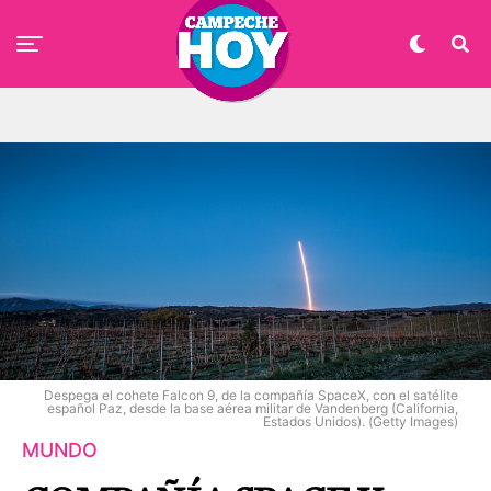
Despega el cohete Falcon 9, de la compañía SpaceX, con el satélite
español Paz, desde la base aérea militar de Vandenberg (California,
Estados Unidos). (Getty Images)
MUNDO