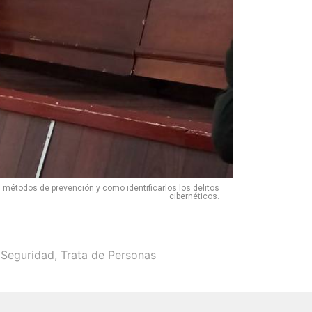
os métodos de prevención y como identificarlos los delitos
cibernéticos.
,
Seguridad
,
Trata de Personas