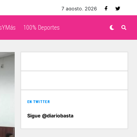
7 agosto, 2026
isYMás
100% Deportes
EN TWITTER
Sigue @diariobasta