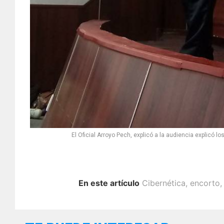
El Oficial Arroyo Pech, explicó a la audiencia explicó l
En este artículo
Cibernética
,
encorto