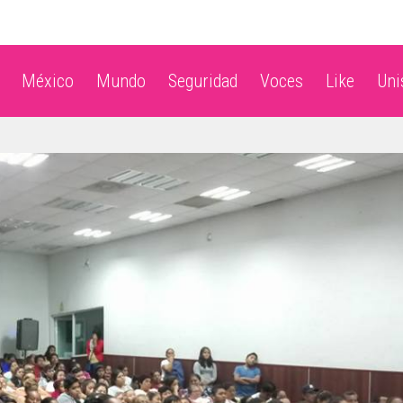
México
Mundo
Seguridad
Voces
Like
Un