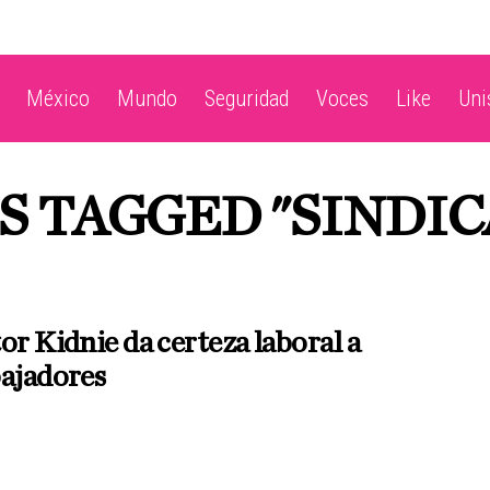
México
Mundo
Seguridad
Voces
Like
Un
S TAGGED "SINDI
N
or Kidnie da certeza laboral a
bajadores