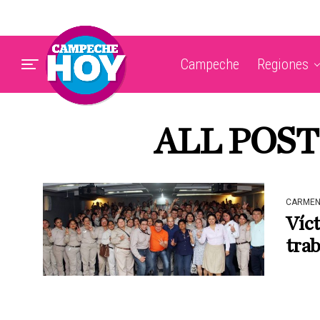
Campeche
Regiones
ALL POST
CARME
Víct
tra