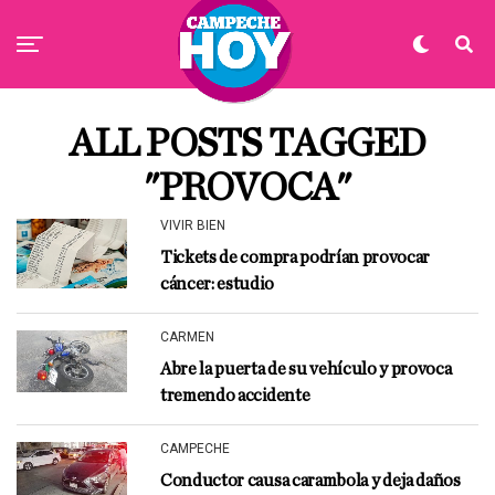
ALL POSTS TAGGED
"PROVOCA"
VIVIR BIEN
Tickets de compra podrían provocar
cáncer: estudio
CARMEN
Abre la puerta de su vehículo y provoca
tremendo accidente
CAMPECHE
Conductor causa carambola y deja daños