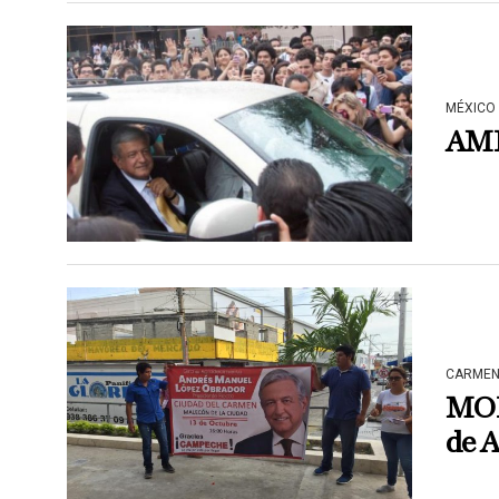
MÉXICO
AML
CARME
MORE
de 