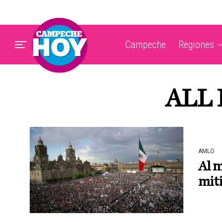
Campeche
Regiones
ALL 
AMLO
Al m
mit