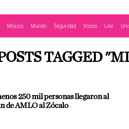
México
Mundo
Seguridad
Voces
Like
Un
POSTS TAGGED "M
enos 250 mil personas llegaron al
in de AMLO al Zócalo