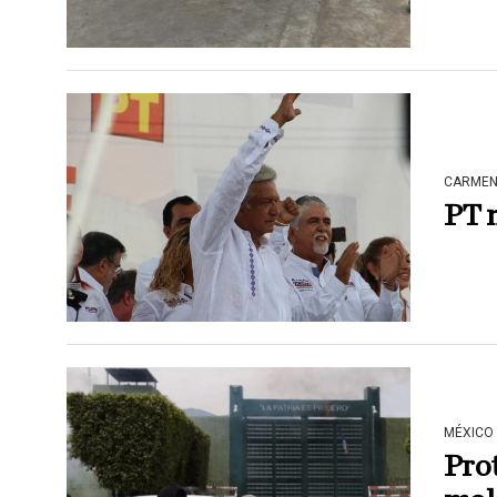
CARME
PT n
MÉXICO
Prot